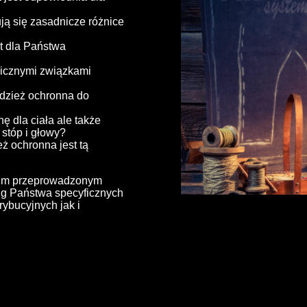
ją się zasadnicze różnice
st dla Państwa
gicznymi związkami
odzież ochronna do
ę dla ciała ale także
stóp i głowy?
ż ochronna jest tą
ium przeprowadzonym
ug Państwa specyficznych
rybucyjnych jak i