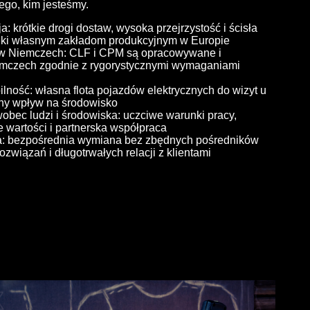
tego, kim jesteśmy.
: krótkie drogi dostaw, wysoka przejrzystość i ścisła
ięki własnym zakładom produkcyjnym w Europie
w Niemczech: CLF i CPM są opracowywane i
mczech zgodnie z rygorystycznymi wymaganiami
ość: własna flota pojazdów elektrycznych do wizyt u
ony wpływ na środowisko
bec ludzi i środowiska: uczciwe warunki pracy,
e wartości i partnerska współpraca
: bezpośrednia wymiana bez zbędnych pośredników
związań i długotrwałych relacji z klientami