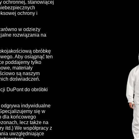
y ochronnej, stanowiącej
 niebezpiecznych
eksowej ochrony i
zarówno w odzieży
cjalne rozwiązania na
sokojakościową obróbkę
owego. Aby osiągnąć ten
ce poddajemy tylko
nowe, materiały
zęściowo są naszym
tnich doświadczeń.
ncji DuPont do obróbki
ę odgrywa indywidualne
Specjalizujemy się w
o dla końcowego
zonach, lecz także na
try itd.) We współpracy z
ania uwzględniające