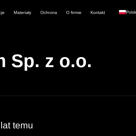
Polsk
cje
Materiały
Ochrona
O firmie
Kontakt
 Sp. z o.o.
lat temu