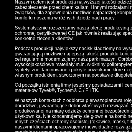
Naszym celem jest produkcja najwyższej jakości odzież
zabezpieczenie przed chemikaliami i innymi rodzajami
związków, dla zapewnienia możliwie najbardziej kompl
komfortu noszenia w różnych dziedzinach pracy.
Systematycznie rozszerzamy naszą ofertę produkcyjną 
ochronnej certyfikowanej CE jak również realizując spe
konkretne zlecenia klientów.
Podczas produkcji największy nacisk kładziemy na wy
gwarantującą możliwie najlepszą jakość produktu końc
cel regularnie modernizujemy nasz park maszyn. Obrób
wysokojakościowe materiały m.in. włókniny polipropyle
syntetyczne, laminowane i pokryte powłokami, które c
własnym produktem, stworzonym na podstawie długole
Od początku istnienia firmy jesteśmy posiadaczami lice
materiałów Tyvek®, Tychem® C / F i TK.
W naszych kontaktach z odbiorcą pierwszoplanową rol
doradztwo, gwarantujące dobór właściwych rozwiązań. 
produkowanej na miarę odzieży ochronnej bezpośredni
użytkownika. Nie koncentrujemy się głownie na kombine
innych częściach ochrony osobistej (rękawice, maski, fil
naszymi klientami opracowujemy indywidualne rozwiąz