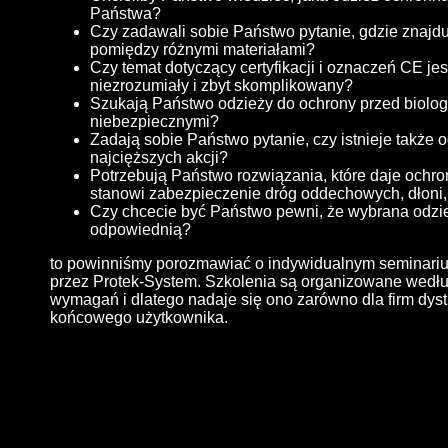
Państwa?
Czy zadawali sobie Państwo pytanie, gdzie znajdu
pomiędzy różnymi materiałami?
Czy temat dotyczący certyfikacji i oznaczeń CE je
niezrozumiały i zbyt skomplikowany?
Szukają Państwo odzieży do ochrony przed biolo
niebezpiecznymi?
Zadają sobie Państwo pytanie, czy istnieje także 
najcięższych akcji?
Potrzebują Państwo rozwiązania, które daje ochron
stanowi zabezpieczenie dróg oddechowych, dłoni, 
Czy chcecie być Państwo pewni, że wybrana odzie
odpowiednią?
to powinniśmy porozmawiać o indywidualnym seminar
przez Protek-System. Szkolenia są organizowane wedł
wymagań i dlatego nadaje się ono zarówno dla firm dyst
końcowego użytkownika.