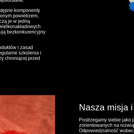
ębiorstwie.
ostępne komponenty
ężonym powietrzem,
ączą je w jedną
i wielkonakładowych
mują bezkonkurencyjny
roduktów i zasad
gularne szkolenia i
ży chroniącej przed
Nasza misja i
Postrzegamy siebie jako 
zorientowanych na rozwiąz
Odpowiedzialność wobec l