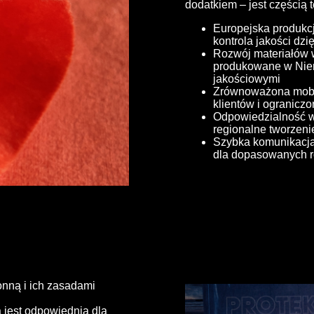
dodatkiem – jest częścią 
Europejska produkcja
kontrola jakości dz
Rozwój materiałów 
produkowane w Nie
jakościowymi
Zrównoważona mobiln
klientów i ogranicz
Odpowiedzialność wo
regionalne tworzeni
Szybka komunikacja
dla dopasowanych ro
onną i ich zasadami
 jest odpowiednia dla