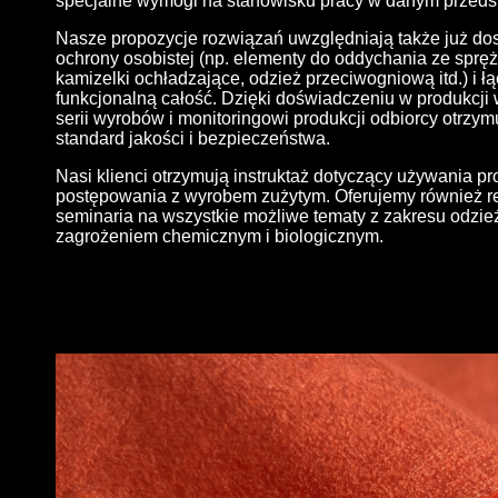
specjalne wymogi na stanowisku pracy w danym przedsi
Nasze propozycje rozwiązań uwzględniają także już d
ochrony osobistej (np. elementy do oddychania ze spr
kamizelki ochładzające, odzież przeciwogniową itd.) i ł
funkcjonalną całość. Dzięki doświadczeniu w produkcj
serii wyrobów i monitoringowi produkcji odbiorcy otrzy
standard jakości i bezpieczeństwa.
Nasi klienci otrzymują instruktaż dotyczący używania p
postępowania z wyrobem zużytym. Oferujemy również re
seminaria na wszystkie możliwe tematy z zakresu odzie
zagrożeniem chemicznym i biologicznym.