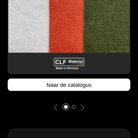
e catalogus
Naar de cata