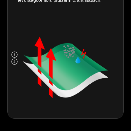
het draagcomfort, pluisarm & antistatisch.