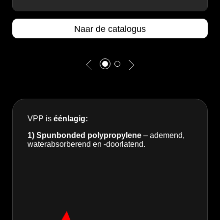
Naar de catalogus
N
VPP is
éénlagig:
1) Spunbonded polypropylene
– ademend,
waterabsorberend en -doorlatend.