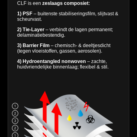
CLF is een
zeslaags composiet:
1) PSF
– buitenste stabiliseringsfilm, slijtvast &
scheurvast.
2) Tie-Layer
– verbindt de lagen permanent;
delaminatie­bestendig.
3) Barrier Film
– chemisch- & deeltjesdicht
(tegen vloeistoffen, gassen, aerosolen).
4) Hydroentangled nonwoven
– zachte,
huidvriendelijke binnenlaag; flexibel & stil.