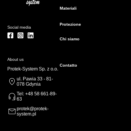
Materiali
Protezione
Social media
Chi siamo
About us
Contatto
Protek-System Sp. z o.o.
ul. Pawia 33 - 81-
078 Gdynia
Tel: +48 58 661-89-
63
protek@protek-
system.pl