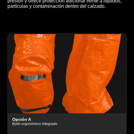
presión y ofrece protección adicional frente a líquidos,
partículas y contaminación dentro del calzado.
O
Opción A
B
Botín ergonómico integrado