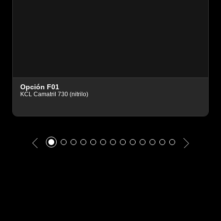
O
Opción F01
A
KCL Camatril 730 (nitrilo)