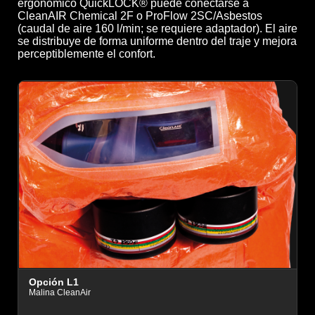
ergonómico QuickLOCK® puede conectarse a
CleanAIR Chemical 2F o ProFlow 2SC/Asbestos
(caudal de aire 160 l/min; se requiere adaptador). El aire
se distribuye de forma uniforme dentro del traje y mejora
perceptiblemente el confort.
O
Opción L1
C
Malina CleanAir