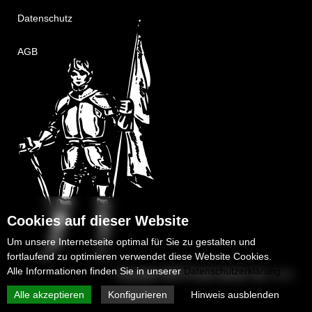
Datenschutz
AGB
Cookies auf dieser Website
Um unsere Internetseite optimal für Sie zu gestalten und
fortlaufend zu optimieren verwendet diese Website Cookies.
Alle Informationen finden Sie in unserer
Datenschutzerklärung
Copyright 2025
Protek-System Sp. z o.o.
Alle akzeptieren
Konfigurieren
Hinweis ausblenden