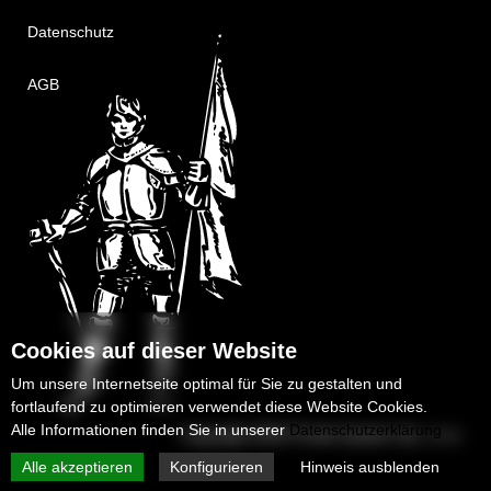
Datenschutz
AGB
Cookies auf dieser Website
Um unsere Internetseite optimal für Sie zu gestalten und
fortlaufend zu optimieren verwendet diese Website Cookies.
Alle Informationen finden Sie in unserer
Datenschutzerklärung
Copyright 2025
Protek-System Sp. z o.o.
Alle akzeptieren
Konfigurieren
Hinweis ausblenden